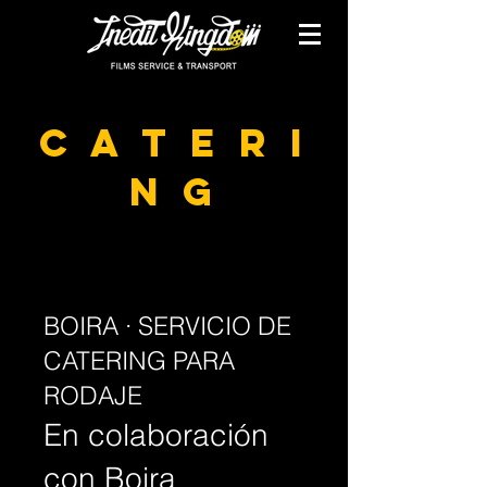
C A T E R I
N G
BOIRA · SERVICIO DE
CATERING PARA
RODAJE
En colaboración
con Boira