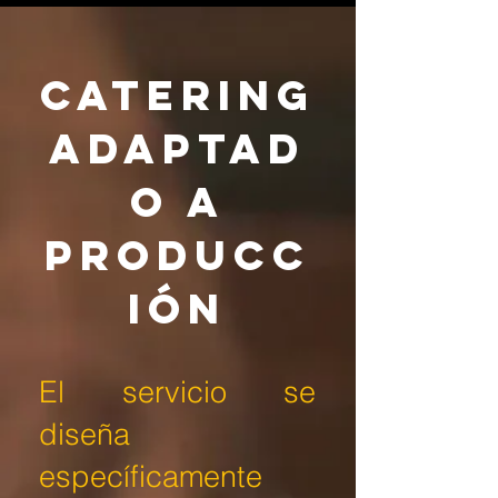
Catering
adaptad
o a
producc
ión
El servicio se
diseña
específicamente