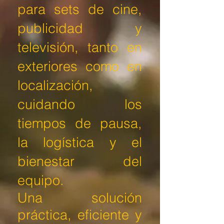
para sets de cine,
publicidad y
televisión, tanto en
exteriores como en
localización,
cuidando los
tiempos de pausa,
la logística y el
bienestar del
equipo.
Una solución
práctica, eficiente y